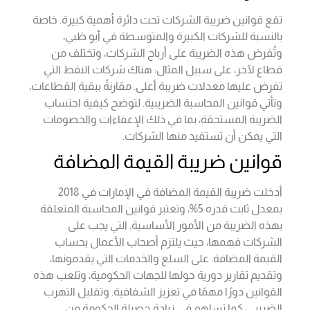
تقع قوانين ضريبة الشركات تحت دائرة أهمية كبيرة. خاصة
بالنسبة للشركات الكبيرة والمتوسطة في أبو ظبي،
وتُفرض هذه الضريبة على أرباح الشركات، وتختلف من
قطاع لآخر، على سبيل المثال: هناك شركات النفط التي
تفرض عليها معدلات ضريبة أعلى. مقارنةً ببقية القطاعات،
وتأتي قوانين المحاسبة الضريبية. لتوضح كيفية احتساب
الضريبة المستحقة، بما في ذلك الإعفاءات والخصومات
التي يمكن أن تستفيد منها الشركات.
قوانين ضريبة القيمة المضافة
أدخلت ضريبة القيمة المضافة في الإمارات في 2018
بمعدل ثابت قدره 5%، وتعتبر قوانين المحاسبة المتعلقة
بهذه الضريبة من الأمور الأساسية. التي يجب على
الشركات فهمها، حيث يلتزم أصحاب الأعمال بحساب
القيمة المضافة. على السلع والخدمات التي يقدمونها،
وتقديم تقارير دورية حولها للجهات الحكومية، وتلعب هذه
القوانين دورًا مهمًا في تعزيز الشفافية. وتقليل التهرب
الضريبي، كما تساهم في زيادة حصيلة الحكومة من