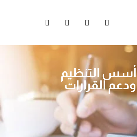
 أسس التنظيم
،ودعم القرارات